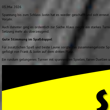
03. Mai 2026
Spannung bis zum Schluss: Justin hat es wieder geschafft und sich erneut
Vorjahr.
Auch dahinter ging es ordentlich zur Sache. Klaus zeigte ein starkes Turn
Setzung mehr als überzeugend.
Gute Stimmung im Spaßdoppel
Für zusätzlichen Spaß und beste Laune sorgte das zusammengeloste Spaßd
gefolgt von Frank & Justin auf dem dritten Platz.
Ein rundum gelungenes Turnier mit spannenden Spielen, fairen Duellen u