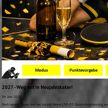
2027 - Weg mit'm Neujahrskater!
04. Juni 2026
Nach langer Pause sind wir zurück! Keine LIVE‑PZ‑Spielerbegrenzung und 