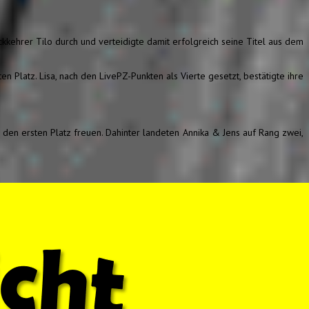
ckkehrer Tilo durch und verteidigte damit erfolgreich seine Titel aus dem
n Platz. Lisa, nach den LivePZ-Punkten als Vierte gesetzt, bestätigte ihre
den ersten Platz freuen. Dahinter landeten Annika & Jens auf Rang zwei,