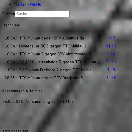
">
2027 - WmNk
Suchen
Ergebnisse
18.04.:
TTC Mühlau gegen SPV Altmittweida
9 : 7
16.04.:
Lichtenauer SC 3 gegen TTC Mühlau 2
11 : 3
16.04.:
TTC Mühlau 3 gegen SPV Altmittweida 5
8 : 6
16.04.:
SV 1920 Herrenhaide 3 gegen TTC Mühlau 4
3 : 11
11.04.:
SV Saxonia Freiberg 2 gegen TTC Mühlau
7 : 9
28.03.:
TTC Mühlau gegen TTV Burgstädt 3
5 : 10
Ansetzungen & Termine
28.05.2026 - Versammlung ab 19:30 Uhr
Trainingszeiten