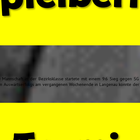
ste Mannschaft in der Bezirksklasse startete mit einem 9:6 Sieg gegen S
den Auswärtserfolgs am vergangenen Wochenende in Langenau konnte der 