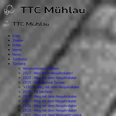
Erste
Zweite
Dritte
Vierte
News
Turnhalle
Turniere
Vereinsmeisterschaften
2027 - Weg mit'm Neujahrskater!
2020 - Weg mit dem Neujahrskater
2019 - DDR Revival Turnier
">
2019 - Weg mit dem Neujahrskater
2018 - 70 Jahrfeier
2018 - Weg mit dem Neujahrskater
2017 - Weg mit dem Neujahrskater
2016 - Weg mit dem Neujahrskater
2015 - Weg mit dem Neujahrskater
2013 - Weg mit dem Weihnachtsspeck