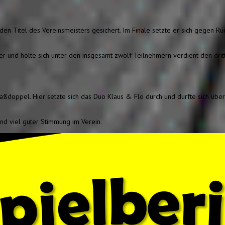
 den Titel des Vereinsmeisters gesichert. Im Finale setzte er sich gegen Rü
ier und holte sich unter den insgesamt zwölf Teilnehmern verdient den dritte
oppel. Hier setzte sich das Duo Klaus & Flo durch und durfte sich über 
nd viel guter Stimmung im Verein.