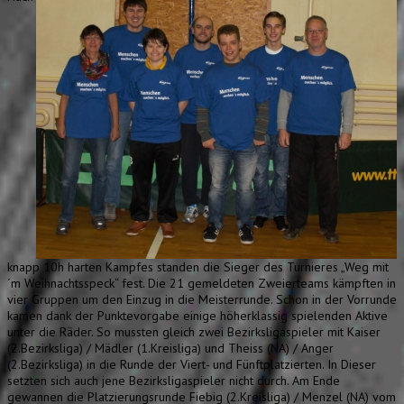
knapp 10h harten Kampfes standen die Sieger des Turnieres „Weg mit
´m Weihnachtsspeck“ fest. Die 21 gemeldeten Zweierteams kämpften in
vier Gruppen um den Einzug in die Meisterrunde. Schon in der Vorrunde
kamen dank der Punktevorgabe einige höherklassig spielenden Aktive
unter die Räder.
So mussten gleich zwei Bezirksligaspieler mit Kaiser
(2.Bezirksliga) / Mädler (1.Kreisliga) und Theiss (NA) / Anger
(2.Bezirksliga) in die Runde der Viert- und Fünftplatzierten. In Dieser
setzten sich auch jene Bezirksligaspieler nicht durch. Am Ende
gewannen die Platzierungsrunde Fiebig (2.Kreisliga) / Menzel (NA) vom