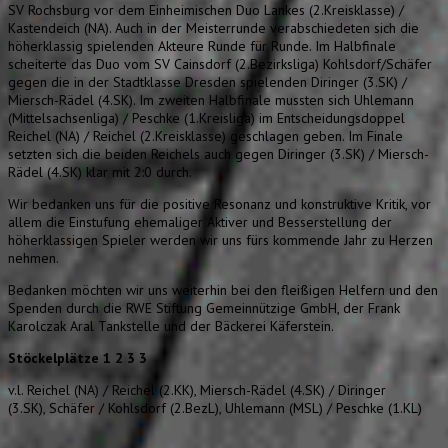
SV Rochsburg vor dem Einheimischen Duo Lankes (2.Kreisklasse) /
Kastendeich (NA). Auch in der Meisterrunde verabschiedeten sich die
höherklassig spielenden Akteure Runde für Runde. Im Halbfinale
scheiterte das Duo vom SV Cainsdorf (2.Bezirksliga) Kohlsdorf/Schäfer
gegen die in der Stadtklasse Dresden spielenden Diringer (3.SK) /
Miersch-Rädel (4.SK). Im zweiten Halbfinale mussten sich Uhlemann
(Mittelsachsenliga) / Peschke (1.Kreisliga) im Entscheidungsdoppel
Reichel (NA) / Reichel (2.Kreisklasse) geschlagen geben. Im Finale
setzten sich die beiden Reichels auch gegen Diringer (3.SK) / Miersch-
Rädel (4.SK) klar mit 2:0 durch.
Wir bedanken uns für die positive Resonanz und konstruktive Kritik, vor
allem die Einstufung ehemaliger Aktiver und Besserstellung der
höherklassigen Spieler werden wir uns fürs kommende Jahr zu Herzen
nehmen.
Bedanken möchten wir uns weiterhin bei den fleißigen Helfern und den
Spenden durch die RWE Stiftung Gemeinnützige GmbH, der Frank
Karolczak Aral Tankstelle und der Bäckerei Käferstein.
Stöckelplätze 1 2 3 3
v.l. Reichel (NA) / Reichel (2.KK), Miersch-Rädel (4.SK) / Diringer
(3.SK), Schäfer / Kohlsdorf (2.BezL), Uhlemann (MSL) / Peschke (1.KL)