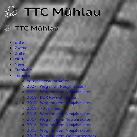
Erste
Zweite
Dritte
Vierte
News
Turnhalle
Turniere
Vereinsmeisterschaften
2027 - Weg mit'm Neujahrskater!
2020 - Weg mit dem Neujahrskater
2019 - DDR Revival Turnier
2019 - Weg mit dem Neujahrskater
2018 - 70 Jahrfeier
2018 - Weg mit dem Neujahrskater
2017 - Weg mit dem Neujahrskater
2016 - Weg mit dem Neujahrskater
2015 - Weg mit dem Neujahrskater
2013 - Weg mit dem Weihnachtsspeck