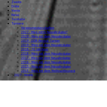
Zweite
Dritte
Vierte
News
Turnhalle
Turniere
Vereinsmeisterschaften
2027 - Weg mit'm Neujahrskater!
2020 - Weg mit dem Neujahrskater
2019 - DDR Revival Turnier
2019 - Weg mit dem Neujahrskater
2018 - 70 Jahrfeier
2018 - Weg mit dem Neujahrskater
2017 - Weg mit dem Neujahrskater
2016 - Weg mit dem Neujahrskater
2015 - Weg mit dem Neujahrskater
2013 - Weg mit dem Weihnachtsspeck
">
2027 - WmNk