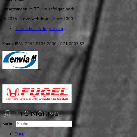
Ansetzungen im TTLive erfolgen noch...
© 2026 musve webdesign since 2000
Datenschutz & Impressum
Konto: IBAN DE44 8705 2000 1071 0007 52
Suchen
Erste