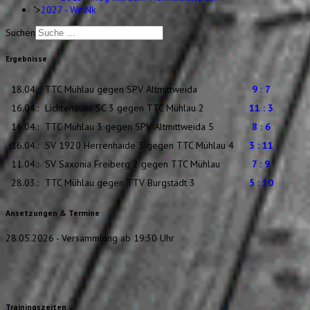
">
2027 - WmNk
Suchen
Ergebnisse
18.04.:
TTC Mühlau gegen SPV Altmittweida
9 : 7
16.04.:
Lichtenauer SC 3 gegen TTC Mühlau 2
11 : 3
16.04.:
TTC Mühlau 3 gegen SPV Altmittweida 5
8 : 6
16.04.:
SV 1920 Herrenhaide 3 gegen TTC Mühlau 4
3 : 11
11.04.:
SV Saxonia Freiberg 2 gegen TTC Mühlau
7 : 9
28.03.:
TTC Mühlau gegen TTV Burgstädt 3
5 : 10
Ansetzungen & Termine
28.05.2026 - Versammlung ab 19:30 Uhr
Trainingszeiten