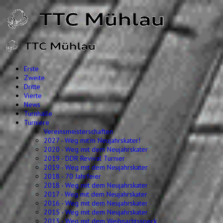
Erste
Zweite
Dritte
Vierte
News
Turnhalle
Turniere
Vereinsmeisterschaften
2027 - Weg mit'm Neujahrskater!
2020 - Weg mit dem Neujahrskater
2019 - DDR Revival Turnier
2019 - Weg mit dem Neujahrskater
2018 - 70 Jahrfeier
2018 - Weg mit dem Neujahrskater
2017 - Weg mit dem Neujahrskater
2016 - Weg mit dem Neujahrskater
2015 - Weg mit dem Neujahrskater
2013 - Weg mit dem Weihnachtsspeck