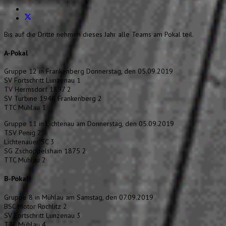
Bis auf die Dritte nehmen dieses Jahr alle Teams am Pokal teil.
A-Pokal
Gruppe 12 in Frankenberg Donnerstag, den 05.09.2019
SV Fortschritt Lunzenau 1
TV Hermsdorf 1897 2
SV Turbine 1948 Frankenberg 2
TTC Mühlau 1
Gruppe 11 in Lichtenau am Donnerstag, den 05.09.2019
TSV Penig 2
Lichtenauer SC 3
SG Zschoppelshain 1875 2
TTC Mühlau 2
B-Pokal
Gruppe 8 in Mühlau am Samstag, den 07.09.2019
BSC Motor Rochlitz 2
SV Fortschritt Lunzenau 3
TTC Mühlau 4